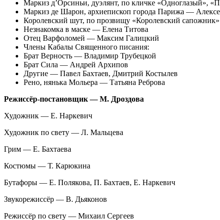
Маркиз д’Орсиньи, дуэлянт, по кличке «Одноглазый», 
Маркиз де Шарон, архиепископ города Парижа — Алекс
Королевский шут, по прозвищу «Королевский сапожни
Незнакомка в маске — Елена Титова
Отец Варфоломей — Максим Галицкий
Члены Кабалы Священного писания:
Брат Верность — Владимир Трубецкой
Брат Сила — Андрей Архипов
Другие — Павел Бахтаев, Дмитрий Костылев
Рено, нянька Мольера — Татьяна Реброва
Режиссёр-постановщик — М. Дроздова
Художник — Е. Наркевич
Художник по свету — Л. Мальцева
Грим — Е. Бахтаева
Костюмы — Т. Карюкина
Бутафоры — Е. Полякова, П. Бахтаев, Е. Наркевич
Звукорежиссёр — В. Дьяконов
Режиссёр по свету — Михаил Сергеев