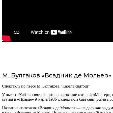
М. Булгаков «Всадник де Мольер»
Спектакль по пьесе М. Булгакова “Кабала святош”.
У пьесы «Кабала святош», второе название которой «Мольер», 
статьи в «Правде» 9 марта 1936 г. спектакль был снят, успев п
Название спектакля «Всадник де Мольер» — не досужая выдумка
назвал «Всадник де Мольер. Полное описание жизни Жана Бап