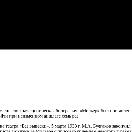
очень сложная сценическая биография. «Мольер» был поставлен 
ройти при неизменном аншлаге семь раз.
 театра «Без вывески». 5 марта 1933 г. М.А. Булгаков закончи
тиста Поклэна де Мольера с присовокуплением некоторых разм