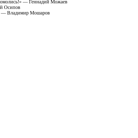
«Помолись!» — Геннадий Можаев
ей Осипов
к» — Владимир Мошаров