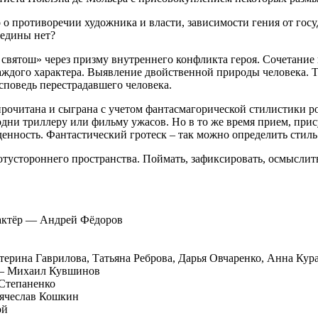
о о противоречии художника и власти, зависимости гения от го
редины нет?
 святош» через призму внутреннего конфликта героя. Сочетание 
ждого характера. Выявление двойственной природы человека. Те
исповедь перестрадавшего человека.
прочитана и сыграна с учетом фантасмагорической стилистики 
одни триллеру или фильму ужасов. Но в то же время прием, при
денность. Фантастический гротеск – так можно определить стиль
отустороннего пространства. Поймать, зафиксировать, осмыслит
 актёр — Андрей Фёдоров
ерина Гаврилова, Татьяна Реброва, Дарья Овчаренко, Анна Кур
 — Михаил Кувшинов
Степаненко
Вячеслав Кошкин
ой