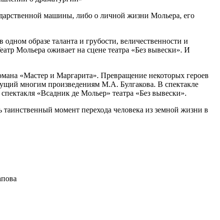
сударственной машины, либо о личной жизни Мольера, его
в одном образе таланта и грубости, величественности и
атр Мольера оживает на сцене театра «Без вывески». И
романа «Мастер и Маргарита». Превращение некоторых героев
сущий многим произведениям М.А. Булгакова. В спектакле
 спектакля «Всадник де Мольер» театра «Без вывески».
ь таинственный момент перехода человека из земной жизни в
апова