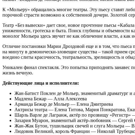
К «Мольеру» обращались многие театры. Эту пьесу ставят либ
порочной страсти возможно к собственной дочери. Золотой се
Театр «Без вывески» дает свое, новое прочтение пьесы «Кабала
униженности, гротеска и быта. Поиск глубины и объемности ка
монолог Мольера здесь звучит не как обличение власти, а как 
Отличие постановки Марии Дроздовой еще и в том, что пьеса 
на минуту в демонически-зловещие существа – такой прием ср
воедино слиты красочность, театральность, зрелищность и обы
Уникален финал спектакля. Это попытка приподнять занавес п
жизнь вечную.
Действующие лица и исполнители:
Жан-Батист Поклен де Мольер, знаменитый драматург и
Мадлена Бежар — Алла Алексеева
Арманда Бежар де Мольер — Елена Дмитриева
Актрисы театра — Елена Титова, Мария Понкратова, Екат
Шарль Варле де Лагранж, актёр по прозвищу «Регистр»
Захария Муарон, знаменитый актёр-любовник — Сергей 
Жан-Жак Бутон, тушильщик свечей и слуга Мольера — 
Людовик Великий, король Франции — Николай Трубецк