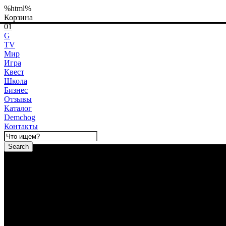
%html%
Корзина
01
G
TV
Мир
Игра
Квест
Школа
Бизнес
Отзывы
Каталог
Demchog
Контакты
Search