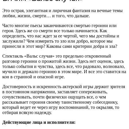
Это острая, элегантная и лиричная фантазия на вечные темы
любви, жизни, смерти… и того, что дальше.
Часто многие пьесы заканчиваются смертью героини или
героя. Здесь же со смерти все только начинается. Как
определить, что нас ждет за ее чертой, чего мы достойны и
заслужили? Чем измерить то зло или добро, которое мы
принесли в этот мир? Каковы сами критерии добра и зла?
Спектакль «Вальс случая» это предельно откровенный
разговор героини о прожитой жизни. Здесь нет оценок, здесь
только события и чувства, здесь все, что радовало, волновало,
мучило и держало героиню в этом мире. И все это ставится на
кон в странной и опасной игре.
Достоверность и искренность актерской игры держит зрителя
в постоянном напряжении, заставляет сопереживать,
сочувствовать, почти физически ощущать все, о чем
рассказывает героиня своему таинственному собеседнику,
который ведет ее через игру воспоминаний, то окрыляя, то
отбирая всякую надежду.
Действующие лица и исполнители: