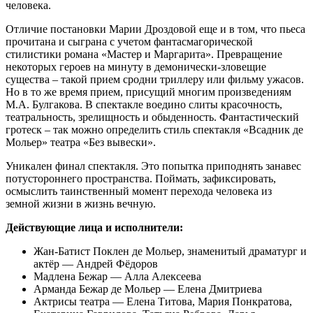
человека.
Отличие постановки Марии Дроздовой еще и в том, что пьеса
прочитана и сыграна с учетом фантасмагорической
стилистики романа «Мастер и Маргарита». Превращение
некоторых героев на минуту в демонически-зловещие
существа – такой прием сродни триллеру или фильму ужасов.
Но в то же время прием, присущий многим произведениям
М.А. Булгакова. В спектакле воедино слиты красочность,
театральность, зрелищность и обыденность. Фантастический
гротеск – так можно определить стиль спектакля «Всадник де
Мольер» театра «Без вывески».
Уникален финал спектакля. Это попытка приподнять занавес
потустороннего пространства. Поймать, зафиксировать,
осмыслить таинственный момент перехода человека из
земной жизни в жизнь вечную.
Действующие лица и исполнители:
Жан-Батист Поклен де Мольер, знаменитый драматург и
актёр — Андрей Фёдоров
Мадлена Бежар — Алла Алексеева
Арманда Бежар де Мольер — Елена Дмитриева
Актрисы театра — Елена Титова, Мария Понкратова,