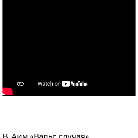
В. Аим «Вальс случая»