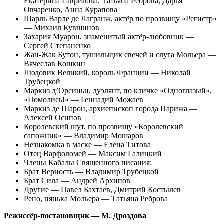
Екатерина Гаврилова, Татьяна Реброва, Дарья
Овчаренко, Анна Курапова
Шарль Варле де Лагранж, актёр по прозвищу «Регистр»
— Михаил Кувшинов
Захария Муарон, знаменитый актёр-любовник —
Сергей Степаненко
Жан-Жак Бутон, тушильщик свечей и слуга Мольера —
Вячеслав Кошкин
Людовик Великий, король Франции — Николай
Трубецкой
Маркиз д’Орсиньи, дуэлянт, по кличке «Одноглазый»,
«Помолись!» — Геннадий Можаев
Маркиз де Шарон, архиепископ города Парижа —
Алексей Осипов
Королевский шут, по прозвищу «Королевский
сапожник» — Владимир Мошаров
Незнакомка в маске — Елена Титова
Отец Варфоломей — Максим Галицкий
Члены Кабалы Священного писания:
Брат Верность — Владимир Трубецкой
Брат Сила — Андрей Архипов
Другие — Павел Бахтаев, Дмитрий Костылев
Рено, нянька Мольера — Татьяна Реброва
Режиссёр-постановщик — М. Дроздова