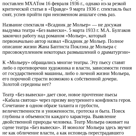
поставлен МХАТом 16 февраля 1936 г., однако из-за резкой
критической статьи в «Правде» 9 марта 1936 г. спектакль был
снят, успев пройти при неизменном аншлаге семь раз.
Название спектакля «Всадник де Мольер» — не досужая
выдумка театра «Без вывески». 5 марта 1933 г. М.А. Булгаков
закончил работу над романом «Мольер», который
первоначально автор назвал «Всадник де Мольер. Полное
описание жизни Жана Баптиста Поклэна де Мольера с
присовокуплением некоторых размышлений о драматургии»
К «Мольеру» обращались многие театры. Эту пьесу ставят
либо о противоречии художника и власти, зависимости гения
от государственной машины, либо о личной жизни Мольера,
его порочной страсти возможно к собственной дочери.
Золотой середины нет?
Театр «Без вывески» дает свое, новое прочтение пьесы
«Кабала святош» через призму внутреннего конфликта героя.
Сочетание в одном образе таланта и грубости,
величественности и униженности, гротеска и быта. Поиск
глубины и объемности каждого характера. Выявление
двойственной природы человека. Театр Мольера оживает на
сцене театра «Без вывески». И монолог Мольера здесь звучит
не как обличение власти, а как исповедь перестрадавшего