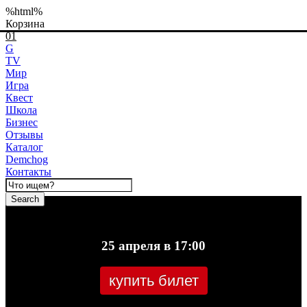
%html%
Корзина
01
G
TV
Мир
Игра
Квест
Школа
Бизнес
Отзывы
Каталог
Demchog
Контакты
Search
25 апреля в 17:00
купить билет