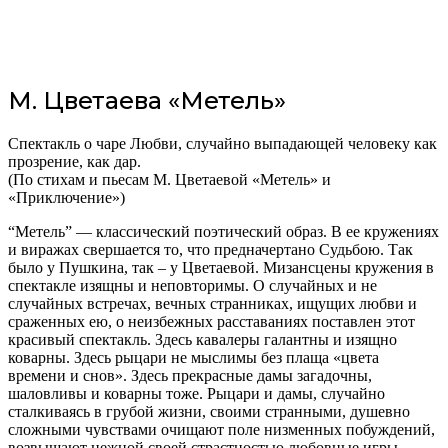
М. Цветаева «Метель»
Спектакль о чаре Любви, случайно выпадающей человеку как
прозрение, как дар.
(По стихам и пьесам М. Цветаевой «Метель» и
«Приключение»)
“Метель” — классический поэтический образ. В ее кружениях
и виражах свершается то, что предначертано Судьбою. Так
было у Пушкина, так – у Цветаевой. Мизансцены кружения в
спектакле изящны и неповторимы. О случайных и не
случайных встречах, вечных странниках, ищущих любви и
сраженных ею, о неизбежных расставаниях поставлен этот
красивый спектакль. Здесь кавалеры галантны и изящно
коварны. Здесь рыцари не мыслимы без плаща «цвета
времени и снов». Здесь прекрасные дамы загадочны,
шаловливы и коварны тоже. Рыцари и дамы, случайно
сталкиваясь в грубой жизни, своими странными, душевно
сложными чувствами очищают поле низменных побуждений,
возвышают нежной своей страстностью любовные игры