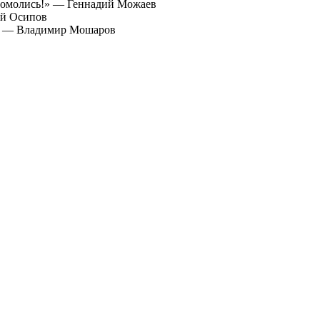
«Помолись!» — Геннадий Можаев
ей Осипов
к» — Владимир Мошаров