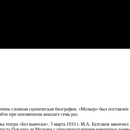
очень сложная сценическая биография. «Мольер» был поставлен 
ройти при неизменном аншлаге семь раз.
 театра «Без вывески». 5 марта 1933 г. М.А. Булгаков закончи
тиста Поклэна де Мольера с присовокуплением некоторых разм