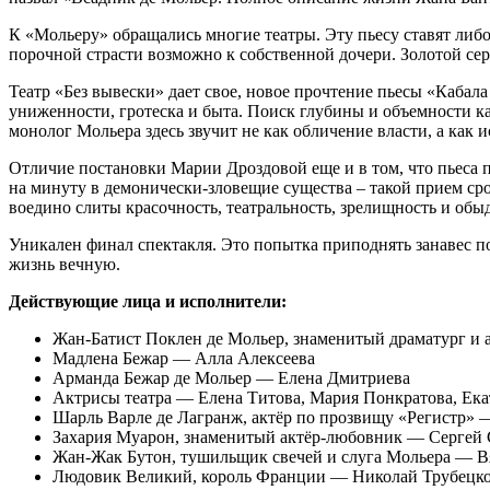
К «Мольеру» обращались многие театры. Эту пьесу ставят либ
порочной страсти возможно к собственной дочери. Золотой се
Театр «Без вывески» дает свое, новое прочтение пьесы «Кабала
униженности, гротеска и быта. Поиск глубины и объемности ка
монолог Мольера здесь звучит не как обличение власти, а как 
Отличие постановки Марии Дроздовой еще и в том, что пьеса 
на минуту в демонически-зловещие существа – такой прием ср
воедино слиты красочность, театральность, зрелищность и обы
Уникален финал спектакля. Это попытка приподнять занавес п
жизнь вечную.
Действующие лица и исполнители:
Жан-Батист Поклен де Мольер, знаменитый драматург и
Мадлена Бежар — Алла Алексеева
Арманда Бежар де Мольер — Елена Дмитриева
Актрисы театра — Елена Титова, Мария Понкратова, Екат
Шарль Варле де Лагранж, актёр по прозвищу «Регистр»
Захария Муарон, знаменитый актёр-любовник — Сергей 
Жан-Жак Бутон, тушильщик свечей и слуга Мольера — 
Людовик Великий, король Франции — Николай Трубецк