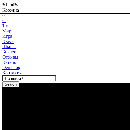
%html%
Корзина
01
G
TV
Мир
Игра
Квест
Школа
Бизнес
Отзывы
Каталог
Demchog
Контакты
Search