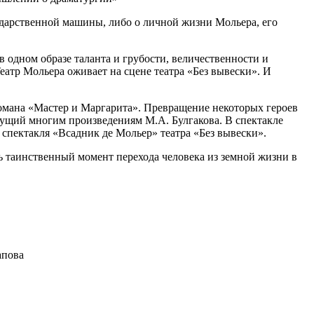
сударственной машины, либо о личной жизни Мольера, его
в одном образе таланта и грубости, величественности и
атр Мольера оживает на сцене театра «Без вывески». И
романа «Мастер и Маргарита». Превращение некоторых героев
сущий многим произведениям М.А. Булгакова. В спектакле
 спектакля «Всадник де Мольер» театра «Без вывески».
ь таинственный момент перехода человека из земной жизни в
апова