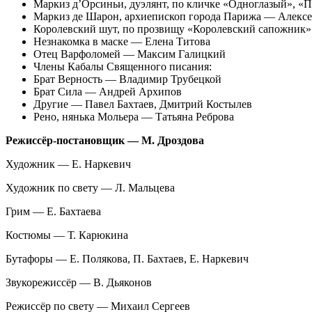
Маркиз д’Орсиньи, дуэлянт, по кличке «Одноглазый», 
Маркиз де Шарон, архиепископ города Парижа — Алекс
Королевский шут, по прозвищу «Королевский сапожни
Незнакомка в маске — Елена Титова
Отец Варфоломей — Максим Галицкий
Члены Кабалы Священного писания:
Брат Верность — Владимир Трубецкой
Брат Сила — Андрей Архипов
Другие — Павел Бахтаев, Дмитрий Костылев
Рено, нянька Мольера — Татьяна Реброва
Режиссёр-постановщик — М. Дроздова
Художник — Е. Наркевич
Художник по свету — Л. Мальцева
Грим — Е. Бахтаева
Костюмы — Т. Карюкина
Бутафоры — Е. Полякова, П. Бахтаев, Е. Наркевич
Звукорежиссёр — В. Дьяконов
Режиссёр по свету — Михаил Сергеев