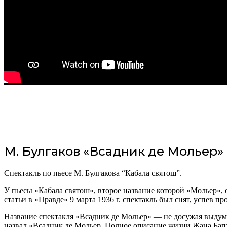
М. Булгаков «Всадник де Мольер»
Спектакль по пьесе М. Булгакова “Кабала святош”.
У пьесы «Кабала святош», второе название которой «Мольер», 
статьи в «Правде» 9 марта 1936 г. спектакль был снят, успев п
Название спектакля «Всадник де Мольер» — не досужая выдумка
назвал «Всадник де Мольер. Полное описание жизни Жана Бап