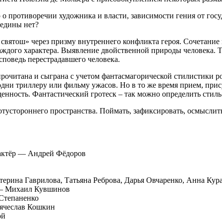
о о противоречии художника и власти, зависимости гения от го
редины нет?
 святош» через призму внутреннего конфликта героя. Сочетание 
ждого характера. Выявление двойственной природы человека. Те
исповедь перестрадавшего человека.
прочитана и сыграна с учетом фантасмагорической стилистики 
одни триллеру или фильму ужасов. Но в то же время прием, при
денность. Фантастический гротеск – так можно определить стиль
отустороннего пространства. Поймать, зафиксировать, осмыслит
 актёр — Андрей Фёдоров
ерина Гаврилова, Татьяна Реброва, Дарья Овчаренко, Анна Кур
 — Михаил Кувшинов
Степаненко
Вячеслав Кошкин
ой