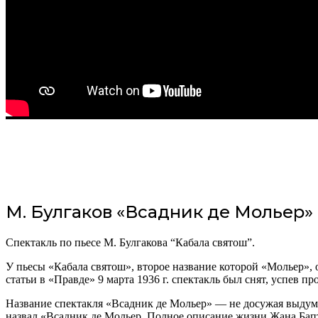
М. Булгаков «Всадник де Мольер»
Спектакль по пьесе М. Булгакова “Кабала святош”.
У пьесы «Кабала святош», второе название которой «Мольер», 
статьи в «Правде» 9 марта 1936 г. спектакль был снят, успев п
Название спектакля «Всадник де Мольер» — не досужая выдумка
назвал «Всадник де Мольер. Полное описание жизни Жана Бап