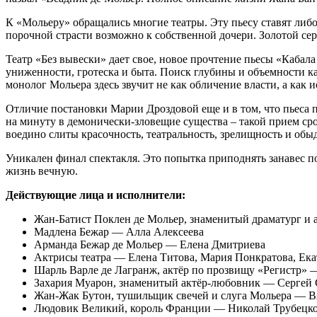
К «Мольеру» обращались многие театры. Эту пьесу ставят либ
порочной страсти возможно к собственной дочери. Золотой се
Театр «Без вывески» дает свое, новое прочтение пьесы «Кабала
униженности, гротеска и быта. Поиск глубины и объемности ка
монолог Мольера здесь звучит не как обличение власти, а как 
Отличие постановки Марии Дроздовой еще и в том, что пьеса 
на минуту в демонически-зловещие существа – такой прием ср
воедино слиты красочность, театральность, зрелищность и обы
Уникален финал спектакля. Это попытка приподнять занавес п
жизнь вечную.
Действующие лица и исполнители:
Жан-Батист Поклен де Мольер, знаменитый драматург и
Мадлена Бежар — Алла Алексеева
Арманда Бежар де Мольер — Елена Дмитриева
Актрисы театра — Елена Титова, Мария Понкратова, Екат
Шарль Варле де Лагранж, актёр по прозвищу «Регистр»
Захария Муарон, знаменитый актёр-любовник — Сергей 
Жан-Жак Бутон, тушильщик свечей и слуга Мольера — 
Людовик Великий, король Франции — Николай Трубецк