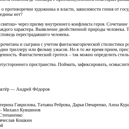
о о противоречии художника и власти, зависимости гения от го
редины нет?
 святош» через призму внутреннего конфликта героя. Сочетание 
ждого характера. Выявление двойственной природы человека. Те
исповедь перестрадавшего человека.
прочитана и сыграна с учетом фантасмагорической стилистики 
одни триллеру или фильму ужасов. Но в то же время прием, при
денность. Фантастический гротеск – так можно определить стиль
отустороннего пространства. Поймать, зафиксировать, осмыслит
 актёр — Андрей Фёдоров
ерина Гаврилова, Татьяна Реброва, Дарья Овчаренко, Анна Кур
 — Михаил Кувшинов
Степаненко
Вячеслав Кошкин
ой