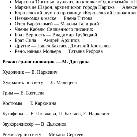
Маркиз д’Орсиньи, дуэлянт, по кличке «Одноглазый», 
Маркиз де Шарон, архиепископ города Парижа — Алекс
Королевский шут, по прозвищу «Королевский сапожни
Незнакомка в маске — Елена Титова
Отец Варфоломей — Максим Галицкий
Члены Кабалы Священного писания:
Брат Верность — Владимир Трубецкой
Брат Сила — Андрей Архипов
Другие — Павел Бахтаев, Дмитрий Костылев
Рено, нянька Мольера — Татьяна Реброва
Режиссёр-постановщик — М. Дроздова
Художник — Е. Наркевич
Художник по свету — Л. Мальцева
Грим — Е. Бахтаева
Костюмы — Т. Карюкина
Бутафоры — Е. Полякова, П. Бахтаев, Е. Наркевич
Звукорежиссёр — В. Дьяконов
Режиссёр по свету — Михаил Сергеев