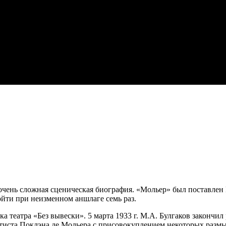
очень сложная сценическая биография. «Мольер» был поставлен 
ройти при неизменном аншлаге семь раз.
 театра «Без вывески». 5 марта 1933 г. М.А. Булгаков закончи
тиста Поклэна де Мольера с присовокуплением некоторых разм