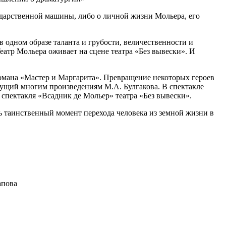
сударственной машины, либо о личной жизни Мольера, его
в одном образе таланта и грубости, величественности и
атр Мольера оживает на сцене театра «Без вывески». И
романа «Мастер и Маргарита». Превращение некоторых героев
сущий многим произведениям М.А. Булгакова. В спектакле
 спектакля «Всадник де Мольер» театра «Без вывески».
ь таинственный момент перехода человека из земной жизни в
апова