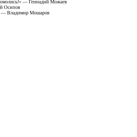
«Помолись!» — Геннадий Можаев
ей Осипов
к» — Владимир Мошаров