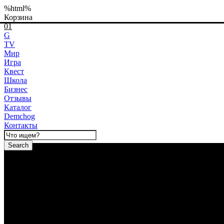
%html%
Корзина
01
G
TV
Мир
Игра
Квест
Школа
Бизнес
Отзывы
Каталог
Demchog
Контакты
Search