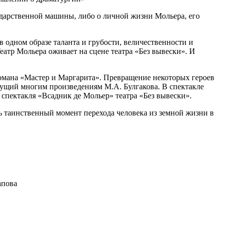
сударственной машины, либо о личной жизни Мольера, его
в одном образе таланта и грубости, величественности и
атр Мольера оживает на сцене театра «Без вывески». И
романа «Мастер и Маргарита». Превращение некоторых героев
сущий многим произведениям М.А. Булгакова. В спектакле
 спектакля «Всадник де Мольер» театра «Без вывески».
ь таинственный момент перехода человека из земной жизни в
апова