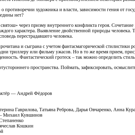
о о противоречии художника и власти, зависимости гения от го
редины нет?
 святош» через призму внутреннего конфликта героя. Сочетание 
ждого характера. Выявление двойственной природы человека. Те
исповедь перестрадавшего человека.
прочитана и сыграна с учетом фантасмагорической стилистики 
одни триллеру или фильму ужасов. Но в то же время прием, при
денность. Фантастический гротеск – так можно определить стиль
отустороннего пространства. Поймать, зафиксировать, осмыслит
 актёр — Андрей Фёдоров
ерина Гаврилова, Татьяна Реброва, Дарья Овчаренко, Анна Кур
 — Михаил Кувшинов
Степаненко
Вячеслав Кошкин
ой