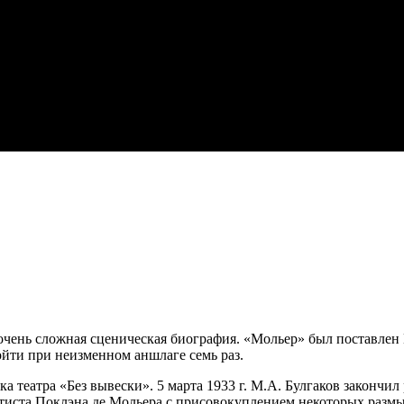
очень сложная сценическая биография. «Мольер» был поставлен 
ройти при неизменном аншлаге семь раз.
 театра «Без вывески». 5 марта 1933 г. М.А. Булгаков закончи
тиста Поклэна де Мольера с присовокуплением некоторых разм