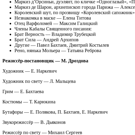
Маркиз д’Орсиньи, дуэлянт, по кличке «Одноглазый», 
Маркиз де Шарон, архиепископ города Парижа — Алекс
Королевский шут, по прозвищу «Королевский сапожни
Незнакомка в маске — Елена Титова
Отец Варфоломей — Максим Галицкий
Члены Кабалы Священного писания:
Брат Верность — Владимир Трубецкой
Брат Сила — Андрей Архипов
Другие — Павел Бахтаев, Дмитрий Костылев
Рено, нянька Мольера — Татьяна Реброва
Режиссёр-постановщик — М. Дроздова
Художник — Е. Наркевич
Художник по свету — Л. Мальцева
Грим — Е. Бахтаева
Костюмы — Т. Карюкина
Бутафоры — Е. Полякова, П. Бахтаев, Е. Наркевич
Звукорежиссёр — В. Дьяконов
Режиссёр по свету — Михаил Сергеев