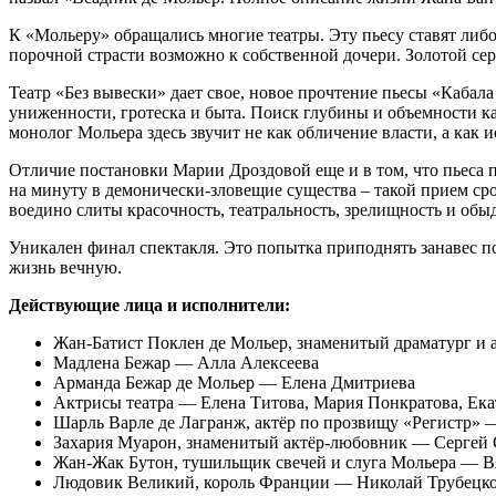
К «Мольеру» обращались многие театры. Эту пьесу ставят либ
порочной страсти возможно к собственной дочери. Золотой се
Театр «Без вывески» дает свое, новое прочтение пьесы «Кабала
униженности, гротеска и быта. Поиск глубины и объемности ка
монолог Мольера здесь звучит не как обличение власти, а как 
Отличие постановки Марии Дроздовой еще и в том, что пьеса 
на минуту в демонически-зловещие существа – такой прием ср
воедино слиты красочность, театральность, зрелищность и обы
Уникален финал спектакля. Это попытка приподнять занавес п
жизнь вечную.
Действующие лица и исполнители:
Жан-Батист Поклен де Мольер, знаменитый драматург и
Мадлена Бежар — Алла Алексеева
Арманда Бежар де Мольер — Елена Дмитриева
Актрисы театра — Елена Титова, Мария Понкратова, Екат
Шарль Варле де Лагранж, актёр по прозвищу «Регистр»
Захария Муарон, знаменитый актёр-любовник — Сергей 
Жан-Жак Бутон, тушильщик свечей и слуга Мольера — 
Людовик Великий, король Франции — Николай Трубецк