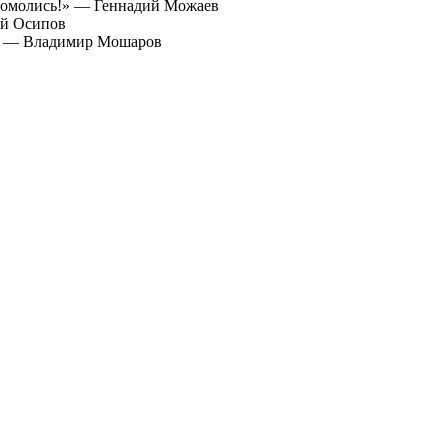
«Помолись!» — Геннадий Можаев
ей Осипов
к» — Владимир Мошаров