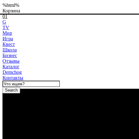
%html%
Корзина
01
G
TV
Мир
Игра
Квест
Школа
Бизнес
Отзывы
Каталог
Demchog
Контакты
Search