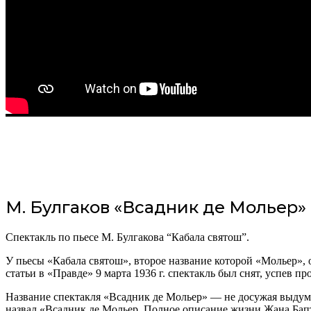
М. Булгаков «Всадник де Мольер»
Спектакль по пьесе М. Булгакова “Кабала святош”.
У пьесы «Кабала святош», второе название которой «Мольер», 
статьи в «Правде» 9 марта 1936 г. спектакль был снят, успев п
Название спектакля «Всадник де Мольер» — не досужая выдумка
назвал «Всадник де Мольер. Полное описание жизни Жана Бап