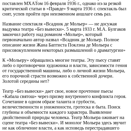
поставлен МХАТом 16 февраля 1936 г., однако из-за резкой
критической статьи в «Правде» 9 марта 1936 г. спектакль был
снят, успев пройти при неизменном аншлаге семь раз.
Название спектакля «Всадник де Мольер» — не досужая
выдумка театра «Без вывески». 5 марта 1933 г. М.А. Булгаков
закончил работу над романом «Мольер», который
первоначально автор назвал «Всадник де Мольер. Полное
описание жизни Жана Баптиста Поклэна де Мольера с
присовокуплением некоторых размышлений о драматургии»
К «Мольеру» обращались многие театры. Эту пьесу ставят
либо о противоречии художника и власти, зависимости гения
от государственной машины, либо о личной жизни Мольера,
его порочной страсти возможно к собственной дочери.
Золотой середины нет?
Театр «Без вывески» дает свое, новое прочтение пьесы
«Кабала святош» через призму внутреннего конфликта героя.
Сочетание в одном образе таланта и грубости,
величественности и униженности, гротеска и быта. Поиск
глубины и объемности каждого характера. Выявление
двойственной природы человека. Театр Мольера оживает на
сцене театра «Без вывески». И монолог Мольера здесь звучит
не как обличение власти, а как исповедь перестрадавшего