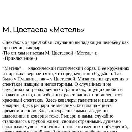
М. Цветаева «Метель»
Спектакль о чаре Любви, случайно выпадающей человеку как
прозрение, как дар.
(По стихам и пьесам М. Цветаевой «Метель» и
«Приключение»)
“Метель” — классический поэтический образ. В ее кружениях
и виражах свершается то, что предначертано Судьбою. Так
было у Пушкина, так – у Цветаевой. Мизансцены кружения в
спектакле изящны и неповторимы. О случайных и не
случайных встречах, вечных странниках, ищущих любви и
сраженных ею, о неизбежных расставаниях поставлен этот
красивый спектакль. Здесь кавалеры галантны и изящно
коварны. Здесь рыцари не мыслимы без плаща «цвета
времени и снов». Здесь прекрасные дамы загадочны,
шаловливы и коварны тоже. Рыцари и дамы, случайно
сталкиваясь в грубой жизни, своими странными, душевно
сложными чувствами очищают поле низменных побуждений,
возвышают нежной своей страстностью любовные игры