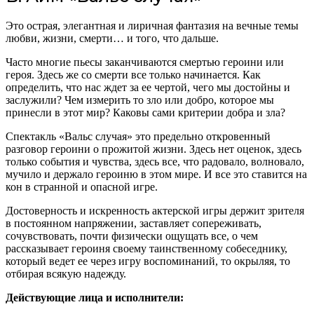
Это острая, элегантная и лиричная фантазия на вечные темы
любви, жизни, смерти… и того, что дальше.
Часто многие пьесы заканчиваются смертью героини или
героя. Здесь же со смерти все только начинается. Как
определить, что нас ждет за ее чертой, чего мы достойны и
заслужили? Чем измерить то зло или добро, которое мы
принесли в этот мир? Каковы сами критерии добра и зла?
Спектакль «Вальс случая» это предельно откровенный
разговор героини о прожитой жизни. Здесь нет оценок, здесь
только события и чувства, здесь все, что радовало, волновало,
мучило и держало героиню в этом мире. И все это ставится на
кон в странной и опасной игре.
Достоверность и искренность актерской игры держит зрителя
в постоянном напряжении, заставляет сопереживать,
сочувствовать, почти физически ощущать все, о чем
рассказывает героиня своему таинственному собеседнику,
который ведет ее через игру воспоминаний, то окрыляя, то
отбирая всякую надежду.
Действующие лица и исполнители: