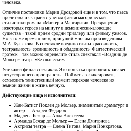
человека.
Отличие постановки Марии Дроздовой еще и в том, что пьеса
прочитана и сыграна с учетом фантасмагорической
стилистики романа «Мастер и Маргарита». Превращение
некоторых героев на минуту в демонически-зловещие
существа – такой прием сродни триллеру или фильму ужасов.
Но в то же время прием, присущий многим произведениям
М.А. Булгакова. В спектакле воедино слиты красочность,
театральность, зрелищность и обыденность. Фантастический
гротеск – так можно определить стиль спектакля «Всадник де
Мольер» театра «Без вывески».
Уникален финал спектакля. Это попытка приподнять занавес
потустороннего пространства. Поймать, зафиксировать,
осмыслить таинственный момент перехода человека из
земной жизни в жизнь вечную.
Действующие лица и исполнители:
Жан-Батист Поклен де Мольер, знаменитый драматург и
актёр — Андрей Фёдоров
Мадлена Бежар — Алла Алексеева
Арманда Бежар де Мольер — Елена Дмитриева
Актрисы театра — Елена Титова, Мария Понкратова,