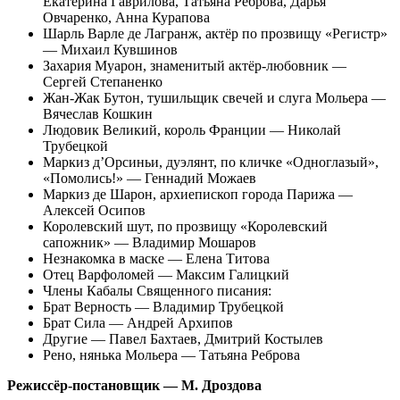
Екатерина Гаврилова, Татьяна Реброва, Дарья
Овчаренко, Анна Курапова
Шарль Варле де Лагранж, актёр по прозвищу «Регистр»
— Михаил Кувшинов
Захария Муарон, знаменитый актёр-любовник —
Сергей Степаненко
Жан-Жак Бутон, тушильщик свечей и слуга Мольера —
Вячеслав Кошкин
Людовик Великий, король Франции — Николай
Трубецкой
Маркиз д’Орсиньи, дуэлянт, по кличке «Одноглазый»,
«Помолись!» — Геннадий Можаев
Маркиз де Шарон, архиепископ города Парижа —
Алексей Осипов
Королевский шут, по прозвищу «Королевский
сапожник» — Владимир Мошаров
Незнакомка в маске — Елена Титова
Отец Варфоломей — Максим Галицкий
Члены Кабалы Священного писания:
Брат Верность — Владимир Трубецкой
Брат Сила — Андрей Архипов
Другие — Павел Бахтаев, Дмитрий Костылев
Рено, нянька Мольера — Татьяна Реброва
Режиссёр-постановщик — М. Дроздова