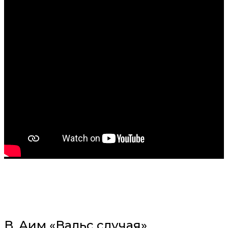
В. Аим «Вальс случая»