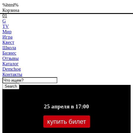
%html%
Корзина
01
G
TV
Мир
Игра
Квест
Школа
Бизнес
Отзывы
Каталог
Demchog
Контакты
Search
25 апреля в 17:00
купить билет