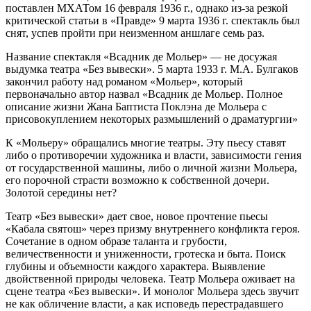
поставлен МХАТом 16 февраля 1936 г., однако из-за резкой
критической статьи в «Правде» 9 марта 1936 г. спектакль был
снят, успев пройти при неизменном аншлаге семь раз.
Название спектакля «Всадник де Мольер» — не досужая
выдумка театра «Без вывески». 5 марта 1933 г. М.А. Булгаков
закончил работу над романом «Мольер», который
первоначально автор назвал «Всадник де Мольер. Полное
описание жизни Жана Баптиста Поклэна де Мольера с
присовокуплением некоторых размышлений о драматургии»
К «Мольеру» обращались многие театры. Эту пьесу ставят
либо о противоречии художника и власти, зависимости гения
от государственной машины, либо о личной жизни Мольера,
его порочной страсти возможно к собственной дочери.
Золотой середины нет?
Театр «Без вывески» дает свое, новое прочтение пьесы
«Кабала святош» через призму внутреннего конфликта героя.
Сочетание в одном образе таланта и грубости,
величественности и униженности, гротеска и быта. Поиск
глубины и объемности каждого характера. Выявление
двойственной природы человека. Театр Мольера оживает на
сцене театра «Без вывески». И монолог Мольера здесь звучит
не как обличение власти, а как исповедь перестрадавшего