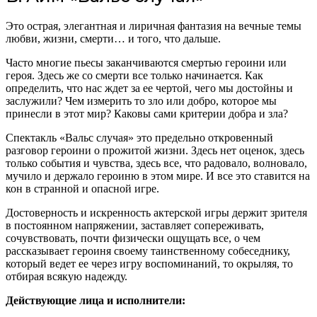
Это острая, элегантная и лиричная фантазия на вечные темы
любви, жизни, смерти… и того, что дальше.
Часто многие пьесы заканчиваются смертью героини или
героя. Здесь же со смерти все только начинается. Как
определить, что нас ждет за ее чертой, чего мы достойны и
заслужили? Чем измерить то зло или добро, которое мы
принесли в этот мир? Каковы сами критерии добра и зла?
Спектакль «Вальс случая» это предельно откровенный
разговор героини о прожитой жизни. Здесь нет оценок, здесь
только события и чувства, здесь все, что радовало, волновало,
мучило и держало героиню в этом мире. И все это ставится на
кон в странной и опасной игре.
Достоверность и искренность актерской игры держит зрителя
в постоянном напряжении, заставляет сопереживать,
сочувствовать, почти физически ощущать все, о чем
рассказывает героиня своему таинственному собеседнику,
который ведет ее через игру воспоминаний, то окрыляя, то
отбирая всякую надежду.
Действующие лица и исполнители: