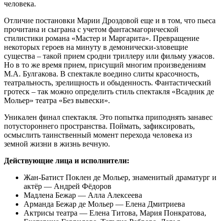
человека.
Отличие постановки Марии Дроздовой еще и в том, что пьеса
прочитана и сыграна с учетом фантасмагорической
стилистики романа «Мастер и Маргарита». Превращение
некоторых героев на минуту в демонически-зловещие
существа – такой прием сродни триллеру или фильму ужасов.
Но в то же время прием, присущий многим произведениям
М.А. Булгакова. В спектакле воедино слиты красочность,
театральность, зрелищность и обыденность. Фантастический
гротеск – так можно определить стиль спектакля «Всадник де
Мольер» театра «Без вывески».
Уникален финал спектакля. Это попытка приподнять занавес
потустороннего пространства. Поймать, зафиксировать,
осмыслить таинственный момент перехода человека из
земной жизни в жизнь вечную.
Действующие лица и исполнители:
Жан-Батист Поклен де Мольер, знаменитый драматург и
актёр — Андрей Фёдоров
Мадлена Бежар — Алла Алексеева
Арманда Бежар де Мольер — Елена Дмитриева
Актрисы театра — Елена Титова, Мария Понкратова,