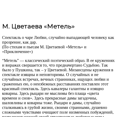
М. Цветаева «Метель»
Спектакль о чаре Любви, случайно выпадающей человеку как
прозрение, как дар.
(По стихам и пьесам М. Цветаевой «Метель» и
«Приключение»)
“Метель” — классический поэтический образ. В ее кружениях
и виражах свершается то, что предначертано Судьбою. Так
было у Пушкина, так – у Цветаевой. Мизансцены кружения в
спектакле изящны и неповторимы. О случайных и не
случайных встречах, вечных странниках, ищущих любви и
сраженных ею, о неизбежных расставаниях поставлен этот
красивый спектакль. Здесь кавалеры галантны и изящно
коварны. Здесь рыцари не мыслимы без плаща «цвета
времени и снов». Здесь прекрасные дамы загадочны,
шаловливы и коварны тоже. Рыцари и дамы, случайно
сталкиваясь в грубой жизни, своими странными, душевно
сложными чувствами очищают поле низменных побуждений,
возвышают нежной своей страстностью любовные игры