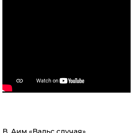
В. Аим «Вальс случая»