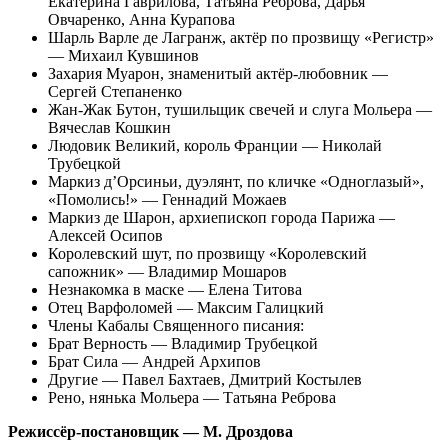
Екатерина Гаврилова, Татьяна Реброва, Дарья
Овчаренко, Анна Курапова
Шарль Варле де Лагранж, актёр по прозвищу «Регистр»
— Михаил Кувшинов
Захария Муарон, знаменитый актёр-любовник —
Сергей Степаненко
Жан-Жак Бутон, тушильщик свечей и слуга Мольера —
Вячеслав Кошкин
Людовик Великий, король Франции — Николай
Трубецкой
Маркиз д’Орсиньи, дуэлянт, по кличке «Одноглазый»,
«Помолись!» — Геннадий Можаев
Маркиз де Шарон, архиепископ города Парижа —
Алексей Осипов
Королевский шут, по прозвищу «Королевский
сапожник» — Владимир Мошаров
Незнакомка в маске — Елена Титова
Отец Варфоломей — Максим Галицкий
Члены Кабалы Священного писания:
Брат Верность — Владимир Трубецкой
Брат Сила — Андрей Архипов
Другие — Павел Бахтаев, Дмитрий Костылев
Рено, нянька Мольера — Татьяна Реброва
Режиссёр-постановщик — М. Дроздова