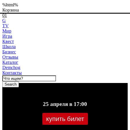
%html%
Корзина
01
G
TV
Мир
Игра
Квест
Школа
Бизнес
Отзывы
Каталог
Demchog
Контакты
Search
25 апреля в 17:00
купить билет