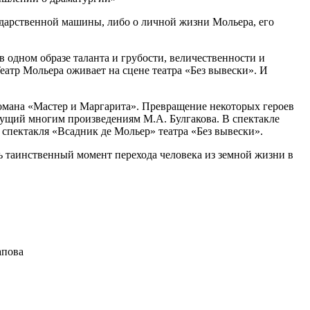
сударственной машины, либо о личной жизни Мольера, его
в одном образе таланта и грубости, величественности и
атр Мольера оживает на сцене театра «Без вывески». И
романа «Мастер и Маргарита». Превращение некоторых героев
сущий многим произведениям М.А. Булгакова. В спектакле
 спектакля «Всадник де Мольер» театра «Без вывески».
ь таинственный момент перехода человека из земной жизни в
апова