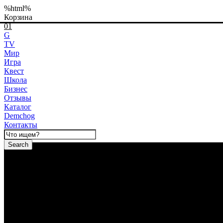
%html%
Корзина
01
G
TV
Мир
Игра
Квест
Школа
Бизнес
Отзывы
Каталог
Demchog
Контакты
Search