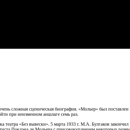
очень сложная сценическая биография. «Мольер» был поставлен 
ройти при неизменном аншлаге семь раз.
 театра «Без вывески». 5 марта 1933 г. М.А. Булгаков закончи
тиста Поклэна де Мольера с присовокуплением некоторых разм