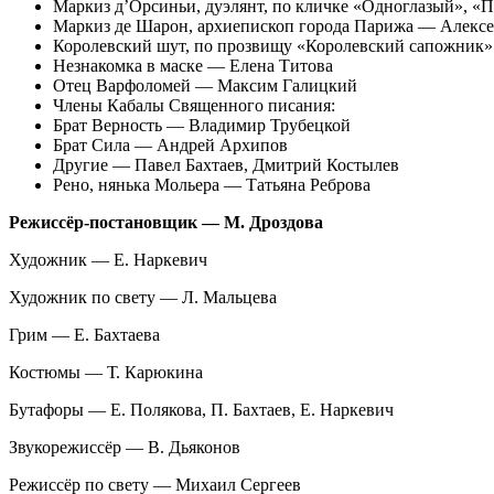
Маркиз д’Орсиньи, дуэлянт, по кличке «Одноглазый», 
Маркиз де Шарон, архиепископ города Парижа — Алекс
Королевский шут, по прозвищу «Королевский сапожни
Незнакомка в маске — Елена Титова
Отец Варфоломей — Максим Галицкий
Члены Кабалы Священного писания:
Брат Верность — Владимир Трубецкой
Брат Сила — Андрей Архипов
Другие — Павел Бахтаев, Дмитрий Костылев
Рено, нянька Мольера — Татьяна Реброва
Режиссёр-постановщик — М. Дроздова
Художник — Е. Наркевич
Художник по свету — Л. Мальцева
Грим — Е. Бахтаева
Костюмы — Т. Карюкина
Бутафоры — Е. Полякова, П. Бахтаев, Е. Наркевич
Звукорежиссёр — В. Дьяконов
Режиссёр по свету — Михаил Сергеев