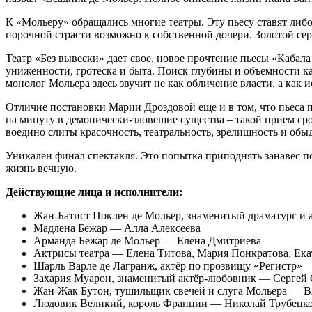
К «Мольеру» обращались многие театры. Эту пьесу ставят либ
порочной страсти возможно к собственной дочери. Золотой се
Театр «Без вывески» дает свое, новое прочтение пьесы «Кабала
униженности, гротеска и быта. Поиск глубины и объемности ка
монолог Мольера здесь звучит не как обличение власти, а как 
Отличие постановки Марии Дроздовой еще и в том, что пьеса 
на минуту в демонически-зловещие существа – такой прием ср
воедино слиты красочность, театральность, зрелищность и обы
Уникален финал спектакля. Это попытка приподнять занавес п
жизнь вечную.
Действующие лица и исполнители:
Жан-Батист Поклен де Мольер, знаменитый драматург и
Мадлена Бежар — Алла Алексеева
Арманда Бежар де Мольер — Елена Дмитриева
Актрисы театра — Елена Титова, Мария Понкратова, Екат
Шарль Варле де Лагранж, актёр по прозвищу «Регистр»
Захария Муарон, знаменитый актёр-любовник — Сергей 
Жан-Жак Бутон, тушильщик свечей и слуга Мольера — 
Людовик Великий, король Франции — Николай Трубецк