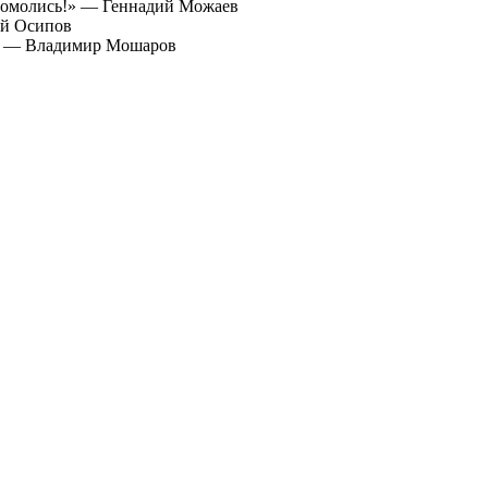
«Помолись!» — Геннадий Можаев
ей Осипов
к» — Владимир Мошаров