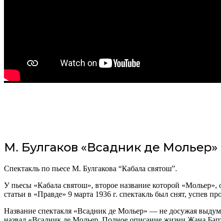
М. Булгаков «Всадник де Мольер»
Спектакль по пьесе М. Булгакова “Кабала святош”.
У пьесы «Кабала святош», второе название которой «Мольер», 
статьи в «Правде» 9 марта 1936 г. спектакль был снят, успев п
Название спектакля «Всадник де Мольер» — не досужая выдумка
назвал «Всадник де Мольер. Полное описание жизни Жана Бап