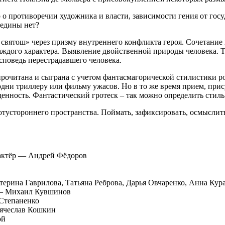
о о противоречии художника и власти, зависимости гения от го
редины нет?
 святош» через призму внутреннего конфликта героя. Сочетание 
ждого характера. Выявление двойственной природы человека. Те
исповедь перестрадавшего человека.
прочитана и сыграна с учетом фантасмагорической стилистики 
одни триллеру или фильму ужасов. Но в то же время прием, при
денность. Фантастический гротеск – так можно определить стиль
отустороннего пространства. Поймать, зафиксировать, осмыслит
 актёр — Андрей Фёдоров
ерина Гаврилова, Татьяна Реброва, Дарья Овчаренко, Анна Кур
 — Михаил Кувшинов
Степаненко
Вячеслав Кошкин
ой