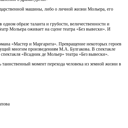
сударственной машины, либо о личной жизни Мольера, его
в одном образе таланта и грубости, величественности и
атр Мольера оживает на сцене театра «Без вывески». И
романа «Мастер и Маргарита». Превращение некоторых героев
сущий многим произведениям М.А. Булгакова. В спектакле
 спектакля «Всадник де Мольер» театра «Без вывески».
ь таинственный момент перехода человека из земной жизни в
апова