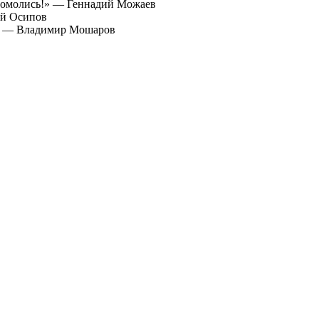
«Помолись!» — Геннадий Можаев
ей Осипов
к» — Владимир Мошаров