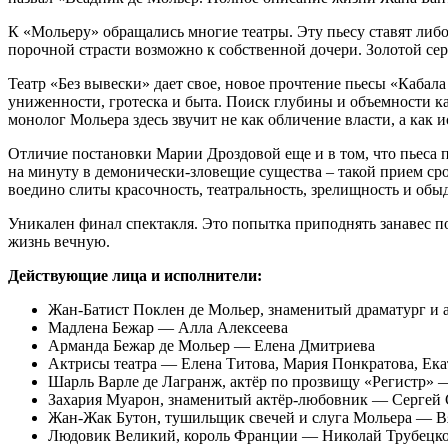
К «Мольеру» обращались многие театры. Эту пьесу ставят либ
порочной страсти возможно к собственной дочери. Золотой се
Театр «Без вывески» дает свое, новое прочтение пьесы «Кабала
униженности, гротеска и быта. Поиск глубины и объемности ка
монолог Мольера здесь звучит не как обличение власти, а как 
Отличие постановки Марии Дроздовой еще и в том, что пьеса 
на минуту в демонически-зловещие существа – такой прием ср
воедино слиты красочность, театральность, зрелищность и обы
Уникален финал спектакля. Это попытка приподнять занавес п
жизнь вечную.
Действующие лица и исполнители:
Жан-Батист Поклен де Мольер, знаменитый драматург и
Мадлена Бежар — Алла Алексеева
Арманда Бежар де Мольер — Елена Дмитриева
Актрисы театра — Елена Титова, Мария Понкратова, Екат
Шарль Варле де Лагранж, актёр по прозвищу «Регистр»
Захария Муарон, знаменитый актёр-любовник — Сергей 
Жан-Жак Бутон, тушильщик свечей и слуга Мольера — 
Людовик Великий, король Франции — Николай Трубецк