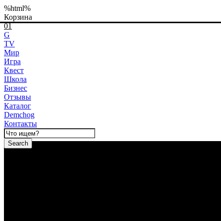
%html%
Корзина
01
G
TV
Мир
Игра
Квест
Школа
Бизнес
Отзывы
Каталог
Demchog
Контакты
Search