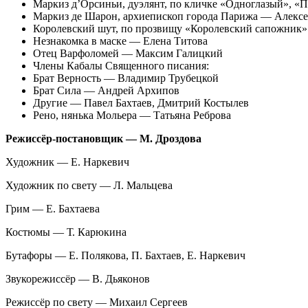
Маркиз д’Орсиньи, дуэлянт, по кличке «Одноглазый», 
Маркиз де Шарон, архиепископ города Парижа — Алекс
Королевский шут, по прозвищу «Королевский сапожни
Незнакомка в маске — Елена Титова
Отец Варфоломей — Максим Галицкий
Члены Кабалы Священного писания:
Брат Верность — Владимир Трубецкой
Брат Сила — Андрей Архипов
Другие — Павел Бахтаев, Дмитрий Костылев
Рено, нянька Мольера — Татьяна Реброва
Режиссёр-постановщик — М. Дроздова
Художник — Е. Наркевич
Художник по свету — Л. Мальцева
Грим — Е. Бахтаева
Костюмы — Т. Карюкина
Бутафоры — Е. Полякова, П. Бахтаев, Е. Наркевич
Звукорежиссёр — В. Дьяконов
Режиссёр по свету — Михаил Сергеев