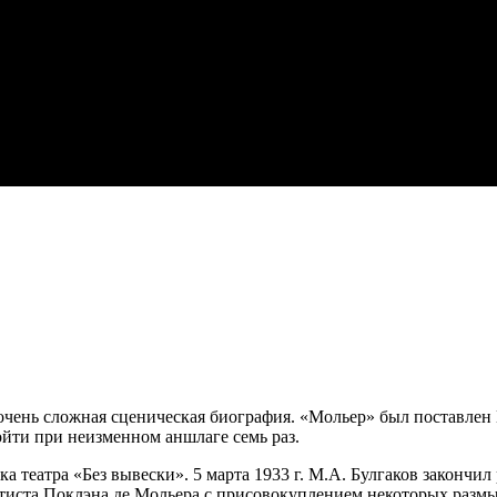
очень сложная сценическая биография. «Мольер» был поставлен 
ройти при неизменном аншлаге семь раз.
 театра «Без вывески». 5 марта 1933 г. М.А. Булгаков закончи
тиста Поклэна де Мольера с присовокуплением некоторых разм