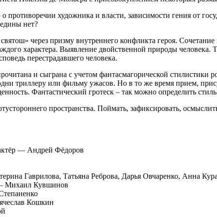
о о противоречии художника и власти, зависимости гения от го
редины нет?
 святош» через призму внутреннего конфликта героя. Сочетание 
ждого характера. Выявление двойственной природы человека. Те
исповедь перестрадавшего человека.
прочитана и сыграна с учетом фантасмагорической стилистики 
одни триллеру или фильму ужасов. Но в то же время прием, при
денность. Фантастический гротеск – так можно определить стиль
отустороннего пространства. Поймать, зафиксировать, осмыслит
 актёр — Андрей Фёдоров
ерина Гаврилова, Татьяна Реброва, Дарья Овчаренко, Анна Кур
 — Михаил Кувшинов
Степаненко
Вячеслав Кошкин
ой