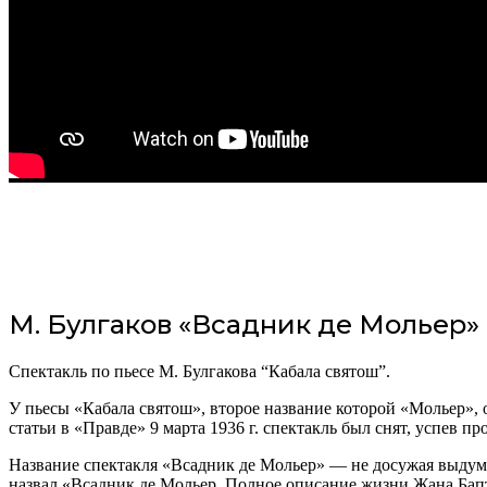
М. Булгаков «Всадник де Мольер»
Спектакль по пьесе М. Булгакова “Кабала святош”.
У пьесы «Кабала святош», второе название которой «Мольер», 
статьи в «Правде» 9 марта 1936 г. спектакль был снят, успев п
Название спектакля «Всадник де Мольер» — не досужая выдумка
назвал «Всадник де Мольер. Полное описание жизни Жана Бап