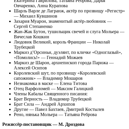
Екатерина Гаврилова, Татьяна Реброва, Дарья
Овчаренко, Анна Курапова
Шарль Варле де Лагранж, актёр по прозвищу «Регистр»
— Михаил Кувшинов
Захария Муарон, знаменитый актёр-любовник —
Сергей Степаненко
Жан-Жак Бутон, тушильщик свечей и слуга Мольера —
Вячеслав Кошкин
Людовик Великий, король Франции — Николай
Трубецкой
Маркиз д’Орсиньи, дуэлянт, по кличке «Одноглазый»,
«Помолись!» — Геннадий Можаев
Маркиз де Шарон, архиепископ города Парижа —
Алексей Осипов
Королевский шут, по прозвищу «Королевский
сапожник» — Владимир Мошаров
Незнакомка в маске — Елена Титова
Отец Варфоломей — Максим Галицкий
Члены Кабалы Священного писания:
Брат Верность — Владимир Трубецкой
Брат Сила — Андрей Архипов
Другие — Павел Бахтаев, Дмитрий Костылев
Рено, нянька Мольера — Татьяна Реброва
Режиссёр-постановщик — М. Дроздова