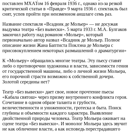
поставлен МХАТом 16 февраля 1936 г., однако из-за резкой
критической статьи в «Правде» 9 марта 1936 г. спектакль был
снят, успев пройти при неизменном аншлаге семь раз.
Название спектакля «Всадник де Мольер» — не досужая
выдумка театра «Без вывески». 5 марта 1933 г. М.А. Булгаков
закончил работу над романом «Мольер», который
первоначально автор назвал «Всадник де Мольер. Полное
описание жизни Жана Баптиста Поклэна де Мольера с
присовокуплением некоторых размышлений о драматургии»
К «Мольеру» обращались многие театры. Эту пьесу ставят
либо о противоречии художника и власти, зависимости гения
от государственной машины, либо о личной жизни Мольера,
его порочной страсти возможно к собственной дочери.
Золотой середины нет?
Театр «Без вывески» дает свое, новое прочтение пьесы
«Кабала святош» через призму внутреннего конфликта героя.
Сочетание в одном образе таланта и грубости,
величественности и униженности, гротеска и быта. Поиск
глубины и объемности каждого характера. Выявление
двойственной природы человека. Театр Мольера оживает на
сцене театра «Без вывески». И монолог Мольера здесь звучит
не как обличение власти, а как исповедь перестрадавшего