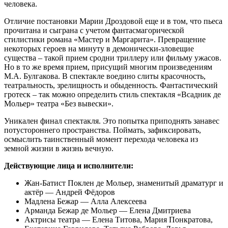
человека.
Отличие постановки Марии Дроздовой еще и в том, что пьеса
прочитана и сыграна с учетом фантасмагорической
стилистики романа «Мастер и Маргарита». Превращение
некоторых героев на минуту в демонически-зловещие
существа – такой прием сродни триллеру или фильму ужасов.
Но в то же время прием, присущий многим произведениям
М.А. Булгакова. В спектакле воедино слиты красочность,
театральность, зрелищность и обыденность. Фантастический
гротеск – так можно определить стиль спектакля «Всадник де
Мольер» театра «Без вывески».
Уникален финал спектакля. Это попытка приподнять занавес
потустороннего пространства. Поймать, зафиксировать,
осмыслить таинственный момент перехода человека из
земной жизни в жизнь вечную.
Действующие лица и исполнители:
Жан-Батист Поклен де Мольер, знаменитый драматург и
актёр — Андрей Фёдоров
Мадлена Бежар — Алла Алексеева
Арманда Бежар де Мольер — Елена Дмитриева
Актрисы театра — Елена Титова, Мария Понкратова,