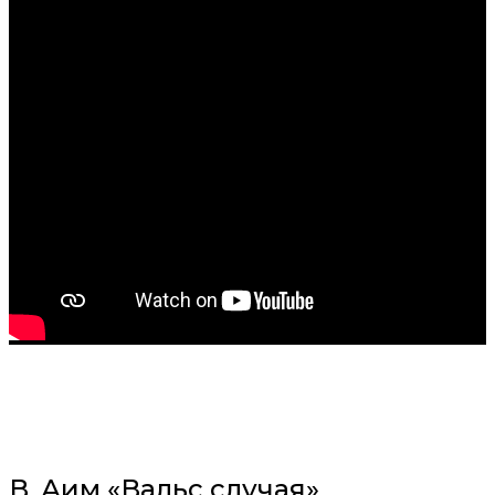
В. Аим «Вальс случая»