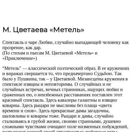
М. Цветаева «Метель»
Спектакль о чаре Любви, случайно выпадающей человеку как
прозрение, как дар.
(По стихам и пьесам М. Цветаевой «Метель» и
«Приключение»)
“Метель” — классический поэтический образ. В ее кружениях
и виражах свершается то, что предначертано Судьбою. Так
было у Пушкина, так – у Цветаевой. Мизансцены кружения в
спектакле изящны и неповторимы. О случайных и не
случайных встречах, вечных странниках, ищущих любви и
сраженных ею, о неизбежных расставаниях поставлен этот
красивый спектакль. Здесь кавалеры галантны и изящно
коварны. Здесь рыцари не мыслимы без плаща «цвета
времени и снов». Здесь прекрасные дамы загадочны,
шаловливы и коварны тоже. Рыцари и дамы, случайно
сталкиваясь в грубой жизни, своими странными, душевно
сложными чувствами очищают поле низменных побуждений,
возвышают нежной своей страстностью любовные игры