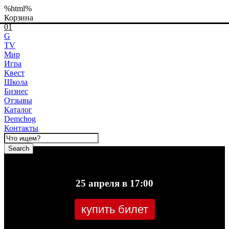
%html%
Корзина
01
G
TV
Мир
Игра
Квест
Школа
Бизнес
Отзывы
Каталог
Demchog
Контакты
Search
25 апреля в 17:00
купить билет