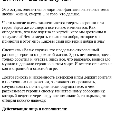
Это острая, элегантная и лиричная фантазия на вечные темы
любви, жизни, смерти… и того, что дальше.
Часто многие пьесы заканчиваются смертью героини или
героя. Здесь же со смерти все только начинается. Как
определить, что нас ждет за ее чертой, чего мы достойны и
заслужили? Чем измерить то зло или добро, которое мы
принесли в этот мир? Каковы сами критерии добра и зла?
Спектакль «Вальс случая» это предельно откровенный
разговор героини о прожитой жизни. Здесь нет оценок, здесь
только события и чувства, здесь все, что радовало, волновало,
мучило и держало героиню в этом мире. И все это ставится на
кон в странной и опасной игре.
Достоверность и искренность актерской игры держит зрителя
в постоянном напряжении, заставляет сопереживать,
сочувствовать, почти физически ощущать все, о чем
рассказывает героиня своему таинственному собеседнику,
который ведет ее через игру воспоминаний, то окрыляя, то
отбирая всякую надежду.
Действующие лица и исполнители: