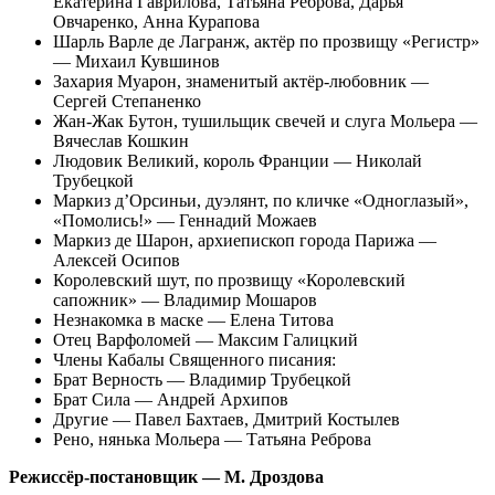
Екатерина Гаврилова, Татьяна Реброва, Дарья
Овчаренко, Анна Курапова
Шарль Варле де Лагранж, актёр по прозвищу «Регистр»
— Михаил Кувшинов
Захария Муарон, знаменитый актёр-любовник —
Сергей Степаненко
Жан-Жак Бутон, тушильщик свечей и слуга Мольера —
Вячеслав Кошкин
Людовик Великий, король Франции — Николай
Трубецкой
Маркиз д’Орсиньи, дуэлянт, по кличке «Одноглазый»,
«Помолись!» — Геннадий Можаев
Маркиз де Шарон, архиепископ города Парижа —
Алексей Осипов
Королевский шут, по прозвищу «Королевский
сапожник» — Владимир Мошаров
Незнакомка в маске — Елена Титова
Отец Варфоломей — Максим Галицкий
Члены Кабалы Священного писания:
Брат Верность — Владимир Трубецкой
Брат Сила — Андрей Архипов
Другие — Павел Бахтаев, Дмитрий Костылев
Рено, нянька Мольера — Татьяна Реброва
Режиссёр-постановщик — М. Дроздова