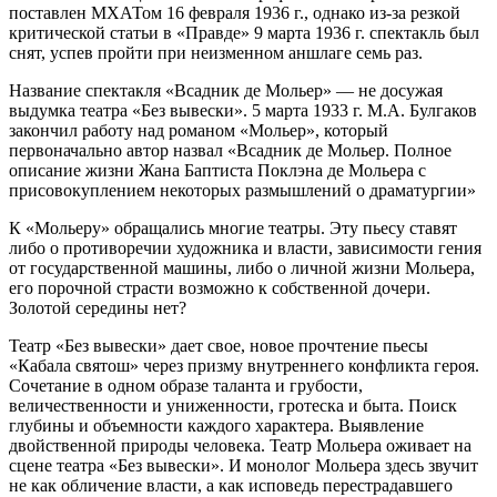
поставлен МХАТом 16 февраля 1936 г., однако из-за резкой
критической статьи в «Правде» 9 марта 1936 г. спектакль был
снят, успев пройти при неизменном аншлаге семь раз.
Название спектакля «Всадник де Мольер» — не досужая
выдумка театра «Без вывески». 5 марта 1933 г. М.А. Булгаков
закончил работу над романом «Мольер», который
первоначально автор назвал «Всадник де Мольер. Полное
описание жизни Жана Баптиста Поклэна де Мольера с
присовокуплением некоторых размышлений о драматургии»
К «Мольеру» обращались многие театры. Эту пьесу ставят
либо о противоречии художника и власти, зависимости гения
от государственной машины, либо о личной жизни Мольера,
его порочной страсти возможно к собственной дочери.
Золотой середины нет?
Театр «Без вывески» дает свое, новое прочтение пьесы
«Кабала святош» через призму внутреннего конфликта героя.
Сочетание в одном образе таланта и грубости,
величественности и униженности, гротеска и быта. Поиск
глубины и объемности каждого характера. Выявление
двойственной природы человека. Театр Мольера оживает на
сцене театра «Без вывески». И монолог Мольера здесь звучит
не как обличение власти, а как исповедь перестрадавшего