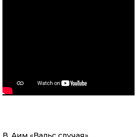
В. Аим «Вальс случая»