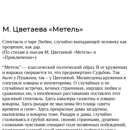
М. Цветаева «Метель»
Спектакль о чаре Любви, случайно выпадающей человеку как
прозрение, как дар.
(По стихам и пьесам М. Цветаевой «Метель» и
«Приключение»)
“Метель” — классический поэтический образ. В ее кружениях
и виражах свершается то, что предначертано Судьбою. Так
было у Пушкина, так – у Цветаевой. Мизансцены кружения в
спектакле изящны и неповторимы. О случайных и не
случайных встречах, вечных странниках, ищущих любви и
сраженных ею, о неизбежных расставаниях поставлен этот
красивый спектакль. Здесь кавалеры галантны и изящно
коварны. Здесь рыцари не мыслимы без плаща «цвета
времени и снов». Здесь прекрасные дамы загадочны,
шаловливы и коварны тоже. Рыцари и дамы, случайно
сталкиваясь в грубой жизни, своими странными, душевно
сложными чувствами очищают поле низменных побуждений,
возвышают нежной своей страстностью любовные игры