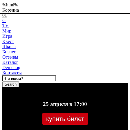
%html%
Корзина
01
G
TV
Мир
Игра
Квест
Школа
Бизнес
Отзывы
Каталог
Demchog
Контакты
Search
25 апреля в 17:00
купить билет