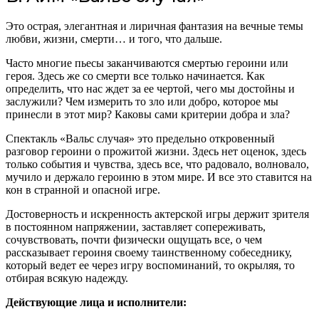
Это острая, элегантная и лиричная фантазия на вечные темы
любви, жизни, смерти… и того, что дальше.
Часто многие пьесы заканчиваются смертью героини или
героя. Здесь же со смерти все только начинается. Как
определить, что нас ждет за ее чертой, чего мы достойны и
заслужили? Чем измерить то зло или добро, которое мы
принесли в этот мир? Каковы сами критерии добра и зла?
Спектакль «Вальс случая» это предельно откровенный
разговор героини о прожитой жизни. Здесь нет оценок, здесь
только события и чувства, здесь все, что радовало, волновало,
мучило и держало героиню в этом мире. И все это ставится на
кон в странной и опасной игре.
Достоверность и искренность актерской игры держит зрителя
в постоянном напряжении, заставляет сопереживать,
сочувствовать, почти физически ощущать все, о чем
рассказывает героиня своему таинственному собеседнику,
который ведет ее через игру воспоминаний, то окрыляя, то
отбирая всякую надежду.
Действующие лица и исполнители: