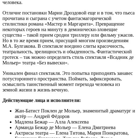
человека.
Отличие постановки Марии Дроздовой еще и в том, что пьеса
прочитана и сыграна с учетом фантасмагорической
стилистики романа «Мастер и Маргарита». Превращение
некоторых героев на минуту в демонически-зловещие
существа – такой прием сродни триллеру или фильму ужасов.
Но в то же время прием, присущий многим произведениям
М.А. Булгакова. В спектакле воедино слиты красочность,
театральность, зрелищность и обыденность. Фантастический
гротеск – так можно определить стиль спектакля «Всадник де
Мольер» театра «Без вывески».
Уникален финал спектакля. Это попытка приподнять занавес
потустороннего пространства. Поймать, зафиксировать,
осмыслить таинственный момент перехода человека из
земной жизни в жизнь вечную.
Действующие лица и исполнители:
Жан-Батист Поклен де Мольер, знаменитый драматург и
актёр — Андрей Фёдоров
Мадлена Бежар — Алла Алексеева
Арманда Бежар де Мольер — Елена Дмитриева
Актрисы театра — Елена Титова, Мария Понкратова,