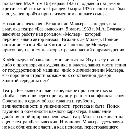
поставлен МХАТом 16 февраля 1936 г., однако из-за резкой
критической статьи в «Правде» 9 марта 1936 г. спектакль был
снят, успев пройти при неизменном аншлаге семь раз.
Название спектакля «Всадник де Мольер» — не досужая
выдумка театра «Без вывески». 5 марта 1933 г. М.А. Булгаков
закончил работу над романом «Мольер», который
первоначально автор назвал «Всадник де Мольер. Полное
описание жизни Жана Баптиста Поклэна де Мольера с
присовокуплением некоторых размышлений о драматургии»
К «Мольеру» обращались многие театры. Эту пьесу ставят
либо о противоречии художника и власти, зависимости гения
от государственной машины, либо о личной жизни Мольера,
его порочной страсти возможно к собственной дочери.
Золотой середины нет?
Театр «Без вывески» дает свое, новое прочтение пьесы
«Кабала святош» через призму внутреннего конфликта героя.
Сочетание в одном образе таланта и грубости,
величественности и униженности, гротеска и быта. Поиск
глубины и объемности каждого характера. Выявление
двойственной природы человека. Театр Мольера оживает на
сцене театра «Без вывески». И монолог Мольера здесь звучит
не как обличение власти, а как исповедь перестрадавшего