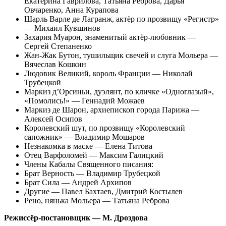
Екатерина Гаврилова, Татьяна Реброва, Дарья
Овчаренко, Анна Курапова
Шарль Варле де Лагранж, актёр по прозвищу «Регистр»
— Михаил Кувшинов
Захария Муарон, знаменитый актёр-любовник —
Сергей Степаненко
Жан-Жак Бутон, тушильщик свечей и слуга Мольера —
Вячеслав Кошкин
Людовик Великий, король Франции — Николай
Трубецкой
Маркиз д’Орсиньи, дуэлянт, по кличке «Одноглазый»,
«Помолись!» — Геннадий Можаев
Маркиз де Шарон, архиепископ города Парижа —
Алексей Осипов
Королевский шут, по прозвищу «Королевский
сапожник» — Владимир Мошаров
Незнакомка в маске — Елена Титова
Отец Варфоломей — Максим Галицкий
Члены Кабалы Священного писания:
Брат Верность — Владимир Трубецкой
Брат Сила — Андрей Архипов
Другие — Павел Бахтаев, Дмитрий Костылев
Рено, нянька Мольера — Татьяна Реброва
Режиссёр-постановщик — М. Дроздова