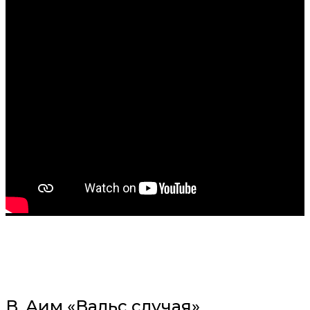
В. Аим «Вальс случая»