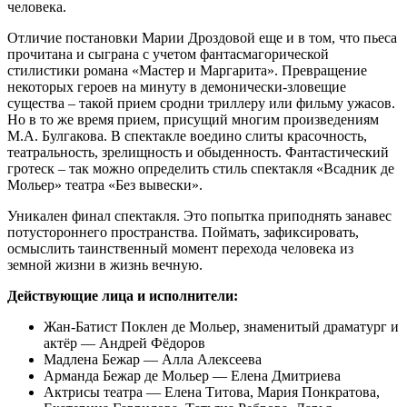
человека.
Отличие постановки Марии Дроздовой еще и в том, что пьеса
прочитана и сыграна с учетом фантасмагорической
стилистики романа «Мастер и Маргарита». Превращение
некоторых героев на минуту в демонически-зловещие
существа – такой прием сродни триллеру или фильму ужасов.
Но в то же время прием, присущий многим произведениям
М.А. Булгакова. В спектакле воедино слиты красочность,
театральность, зрелищность и обыденность. Фантастический
гротеск – так можно определить стиль спектакля «Всадник де
Мольер» театра «Без вывески».
Уникален финал спектакля. Это попытка приподнять занавес
потустороннего пространства. Поймать, зафиксировать,
осмыслить таинственный момент перехода человека из
земной жизни в жизнь вечную.
Действующие лица и исполнители:
Жан-Батист Поклен де Мольер, знаменитый драматург и
актёр — Андрей Фёдоров
Мадлена Бежар — Алла Алексеева
Арманда Бежар де Мольер — Елена Дмитриева
Актрисы театра — Елена Титова, Мария Понкратова,