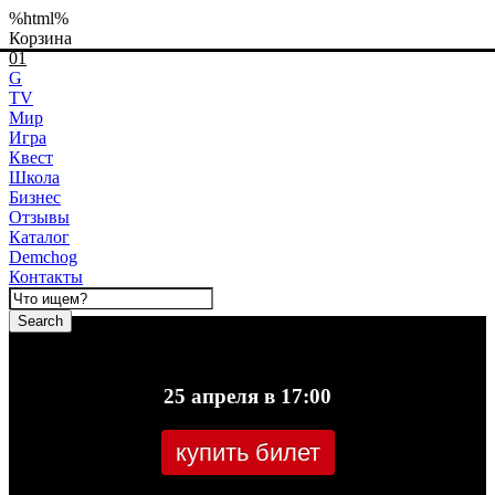
%html%
Корзина
01
G
TV
Мир
Игра
Квест
Школа
Бизнес
Отзывы
Каталог
Demchog
Контакты
Search
25 апреля в 17:00
купить билет