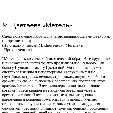
М. Цветаева «Метель»
Спектакль о чаре Любви, случайно выпадающей человеку как
прозрение, как дар.
(По стихам и пьесам М. Цветаевой «Метель» и
«Приключение»)
“Метель” — классический поэтический образ. В ее кружениях
и виражах свершается то, что предначертано Судьбою. Так
было у Пушкина, так – у Цветаевой. Мизансцены кружения в
спектакле изящны и неповторимы. О случайных и не
случайных встречах, вечных странниках, ищущих любви и
сраженных ею, о неизбежных расставаниях поставлен этот
красивый спектакль. Здесь кавалеры галантны и изящно
коварны. Здесь рыцари не мыслимы без плаща «цвета
времени и снов». Здесь прекрасные дамы загадочны,
шаловливы и коварны тоже. Рыцари и дамы, случайно
сталкиваясь в грубой жизни, своими странными, душевно
сложными чувствами очищают поле низменных побуждений,
возвышают нежной своей страстностью любовные игры