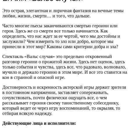
Это острая, элегантная и лиричная фантазия на вечные темы
любви, жизни, смерти… и того, что дальше.
Часто многие пьесы заканчиваются смертью героини или
героя. Здесь же со смерти все только начинается. Как
определить, что нас ждет за ее чертой, чего мы достойны и
заслужили? Чем измерить то зло или добро, которое мы
принесли в этот мир? Каковы сами критерии добра и зла?
Спектакль «Вальс случая» это предельно откровенный
разговор героини о прожитой жизни. Здесь нет оценок, здесь
только события и чувства, здесь все, что радовало, волновало,
мучило и держало героиню в этом мире. И все это ставится на
кон в странной и опасной игре.
Достоверность и искренность актерской игры держит зрителя
в постоянном напряжении, заставляет сопереживать,
сочувствовать, почти физически ощущать все, о чем
рассказывает героиня своему таинственному собеседнику,
который ведет ее через игру воспоминаний, то окрыляя, то
отбирая всякую надежду.
Действующие лица и исполнители: